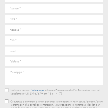
Ho letto e accetto
l’informativa
relativa al Trattamento dei Dati Personali ai sensi del
Regolamento UE 2016/679 artt. 13 e 14. (*)
Ci autorizzi a contattarti e inviarti per email informazioni sui nostri servizi/prodotti/eventi
e promozioni che potrebbero interessarti. L’autorizzazione al trattamento dei dati per
questa finalità non è necessaria, ma rischieresti di perderti qualcosa che potrebbe