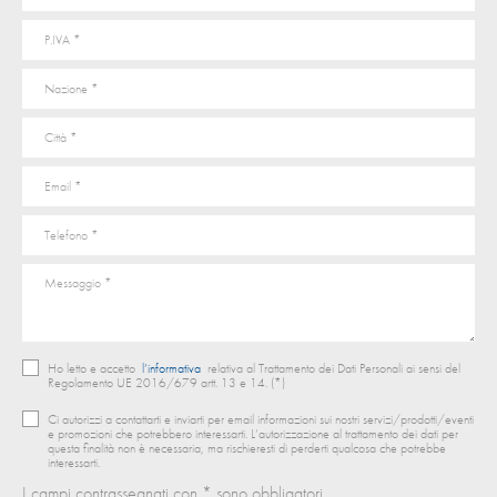
Ho letto e accetto
l’informativa
relativa al Trattamento dei Dati Personali ai sensi del
Regolamento UE 2016/679 artt. 13 e 14. (*)
Ci autorizzi a contattarti e inviarti per email informazioni sui nostri servizi/prodotti/eventi
e promozioni che potrebbero interessarti. L’autorizzazione al trattamento dei dati per
questa finalità non è necessaria, ma rischieresti di perderti qualcosa che potrebbe
interessarti.
I campi contrassegnati con * sono obbligatori