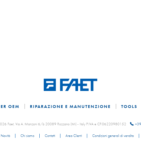
PER OEM
RIPARAZIONE E MANUTENZIONE
TOOLS
 2026 Faet, Via A. Manzoni 6/b 20089 Rozzano (Mi) - Italy P.IVA e CF:06220980152
+39
Novità
Chi siamo
Contatti
Area Clienti
Condizioni generali di vendita