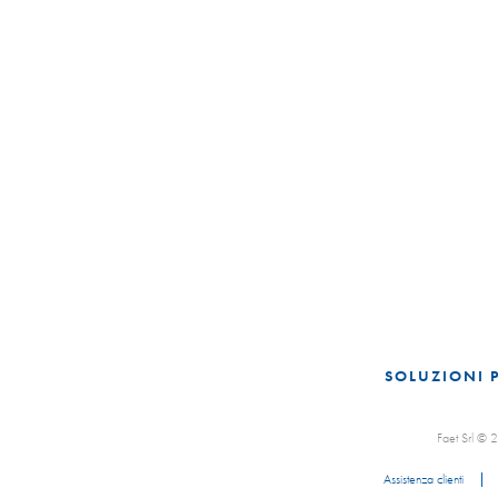
SOLUZIONI 
Faet Srl ©
Assistenza clienti