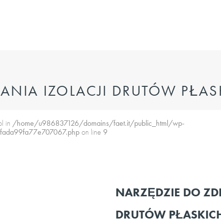
ANIA IZOLACJI DRUTÓW PŁAS
ol in
/home/u986837126/domains/faet.it/public_html/wp-
5fada99fa77e707067.php
on line
9
NARZĘDZIE DO ZD
DRUTÓW PŁASKIC