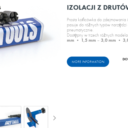
IZOLACJI Z DRUT
Prosta końcówka do zdejmowania iz
pasuje do różnych typów narzędzi o
pneumatycznie.
Dostępny w trzech różnych modela
mm
•
1,5 mm
–
3,0 mm
•
3,
DO
MORE INFORMATION