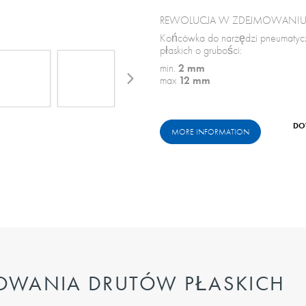
REWOLUCJA W ZDEJMOWANIU 
Końcówka do narzędzi pneumatycz
płaskich o grubości:
min.
2 mm
max
12 mm
DO
MORE INFORMATION
OWANIA DRUTÓW PŁASKICH