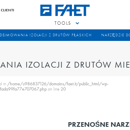
 CLIENTI
TOOLS
DEJMOWANIA IZOLACJI Z DRUTÓW PŁASKICH
NARZĘDZIE 
ANIA IZOLACJI Z DRUTÓW MI
ol in
/home/u986837126/domains/faet.it/public_html/wp-
5fada99fa77e707067.php
on line
20
PRZENOŚNE NARZ