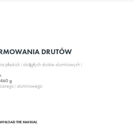
ORMOWANIA DRUTÓW
a płaskich i okrągłych drutów aluminiowych i
m
460 g
zianego i aluminiowego
WNLOAD THE MANUAL