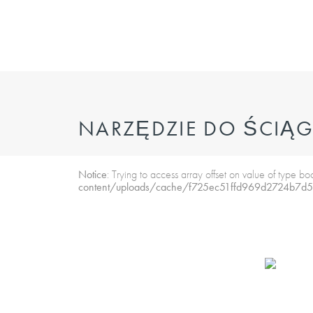
NARZĘDZIE DO ŚCIĄG
Notice
: Trying to access array offset on value of type bo
content/uploads/cache/f725ec51ffd969d2724b7d