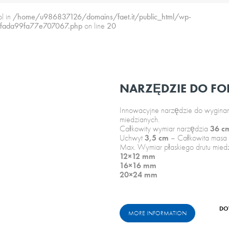
ol in
/home/u986837126/domains/faet.it/public_html/wp-
5fada99fa77e707067.php
on line
20
NARZĘDZIE DO F
Innowacyjne narzędzie do wyginani
miedzianych.
Całkowity wymiar narzędzia
36 c
Uchwyt
3,5 cm
– Całkowita masa
Max. Wymiar płaskiego drutu mied
12×12 mm
16×16 mm
20×24 mm
DO
MORE INFORMATION