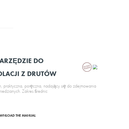
ARZĘDZIE DO
LACJI Z DRUTÓW
 praktyczna, poręczna, nadający się do zdejmowania
miedzianych. Zakres średnic
WNLOAD THE MANUAL