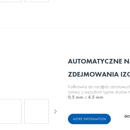
AUTOMATYCZNE N
ZDEJMOWANIA IZO
Końcówka do narzędzi obrotowych,
izolacji z wszystkich typów drutów 
0,5 mm
a
4,5 mm
DO
MORE INFORMATION