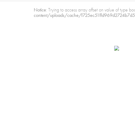
Notice
: Trying to access array offset on value of type bo
content/uploads/cache/f725ec51ffd969d2724b7d