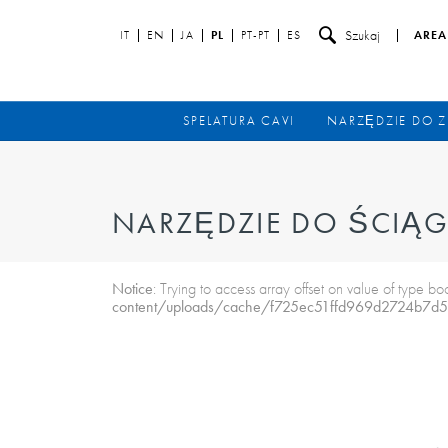
Szukaj
IT
EN
JA
PL
PT-PT
ES
AREA
SPELATURA CAVI
NARZĘDZIE DO Z
NARZĘDZIE DO ŚCIĄG
Notice
: Trying to access array offset on value of type bo
content/uploads/cache/f725ec51ffd969d2724b7d