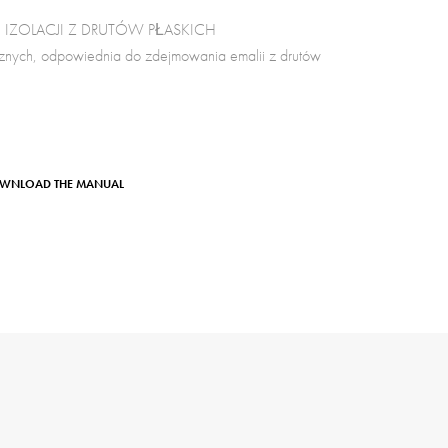
IZOLACJI Z DRUTÓW PŁASKICH
nych, odpowiednia do zdejmowania emalii z drutów
WNLOAD THE MANUAL