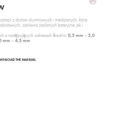
ÓW
olacji z drutów aluminiowych i miedzianych, która
brotowych, zarówno zasilanych bateryjnie jak i
ch o następujących zakresach średnic:
0,5 mm
–
2,0
0 mm
–
4,5 mm
WNLOAD THE MANUAL