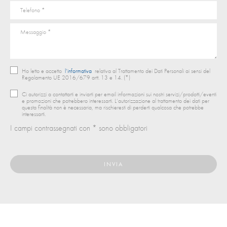
Ho letto e accetto
l’informativa
relativa al Trattamento dei Dati Personali ai sensi del
Regolamento UE 2016/679 artt. 13 e 14. (*)
Ci autorizzi a contattarti e inviarti per email informazioni sui nostri servizi/prodotti/eventi
e promozioni che potrebbero interessarti. L’autorizzazione al trattamento dei dati per
questa finalità non è necessaria, ma rischieresti di perderti qualcosa che potrebbe
interessarti.
I campi contrassegnati con * sono obbligatori