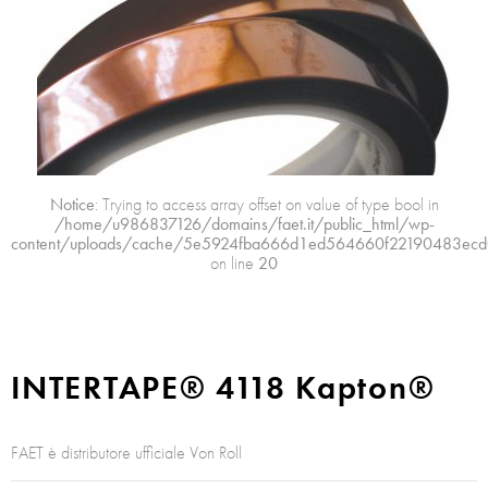
Notice
: Trying to access array offset on value of type bool in
/home/u986837126/domains/faet.it/public_html/wp-
content/uploads/cache/5e5924fba666d1ed564660f22190483ecd
on line
20
INTERTAPE® 4118 Kapton®
FAET è distributore ufficiale Von Roll