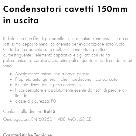
Condensatori cavetti 150mm
in uscita
Il dielettrico è in film di polipropilene, le armature sono costituite da un
sottilissimo deposito metallico ottenuto per evaporazione sotto vuoto.
Custodia e coperchio sono realizzati in materiale plastico
autoestinguente: l’elemento capacitivo è sigillato con resina
poliuretanica. Le caratteristiche principali di queste serie di condensatori
sono:
Avvolgimento antinduttivo a basse perdite
Proprietà autorigeneranti che impediscono il cortocircuito
Piccole dimensioni e peso contenuto
Il condensatore è assolutamente esente da rischi di perdite di
liquido
classe di sicurezza: P0
Conformi alla direttiva
RoHS
Omologazioni: EN 60252-1 VDE IMQ ASE CE
Caratteristiche Tecniche: