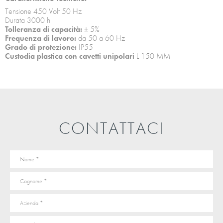
Tensione 450 Volt 50 Hz
Durata 3000 h
Tolleranza di capacità:
± 5%
Frequenza di lavoro:
da 50 a 60 Hz
Grado di protezione:
IP55
Custodia plastica con cavetti unipolari
L 150 MM
CONTATTACI