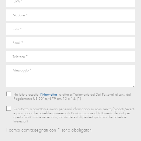
Ho letto e accetto
l’informativa
relativa al Trattamento dei Dati Personali ai sensi del
Regolamento UE 2016/679 artt. 13 e 14. (*)
Ci autorizzi a contattarti e inviarti per email informazioni sui nostri servizi/prodotti/eventi
e promozioni che potrebbero interessarti. L’autorizzazione al trattamento dei dati per
questa finalità non è necessaria, ma rischieresti di perderti qualcosa che potrebbe
interessarti.
I campi contrassegnati con * sono obbligatori