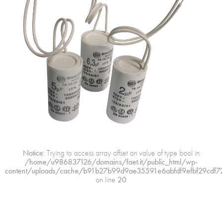
Notice
: Trying to access array offset on value of type bool in
/home/u986837126/domains/faet.it/public_html/wp-
content/uploads/cache/b91b27b99d9ae35591e6abfdf9efbf29cdf7
on line
20