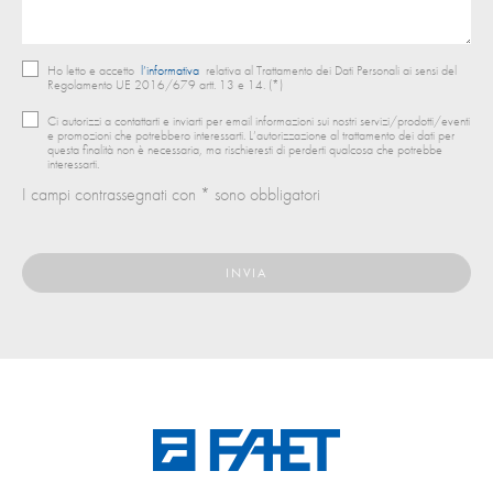
Ho letto e accetto
l’informativa
relativa al Trattamento dei Dati Personali ai sensi del
Regolamento UE 2016/679 artt. 13 e 14. (*)
Ci autorizzi a contattarti e inviarti per email informazioni sui nostri servizi/prodotti/eventi
e promozioni che potrebbero interessarti. L’autorizzazione al trattamento dei dati per
questa finalità non è necessaria, ma rischieresti di perderti qualcosa che potrebbe
interessarti.
I campi contrassegnati con * sono obbligatori