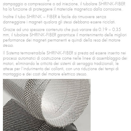
stampaggio a compressione o ad iniezione, il tubolare SHRINK-FIBER
ha la funzione di proteggere il materiale magnetico dalla corrosione.
Inoltre il tubo SHRINK – FIBER è facile da rimuovere senza
danneggiare i magneti qualora gli stessi debbano essere riciclati.
Grazie ad uno spessore contenuto che può variare da 0.19 – 0.35
mm, il tubolare SHRINK-FIBER garantisce il mantenimento delle migliori
performance dei magneti permanenti e quindi della resa del motore
stesso.
Il Sistema termoretraibile SHRINK-FIBER si presta ad essere inserito nei
processi automatici di costruzione come nelle linee di assemblaggio dei
motori, eliminando le criticità dei sistemi di serraggio tradizionali, le
attese per l’indurimento dei collanti, con una riduzione dei tempi di
montaggio e dei costi del motore elettrico stesso.