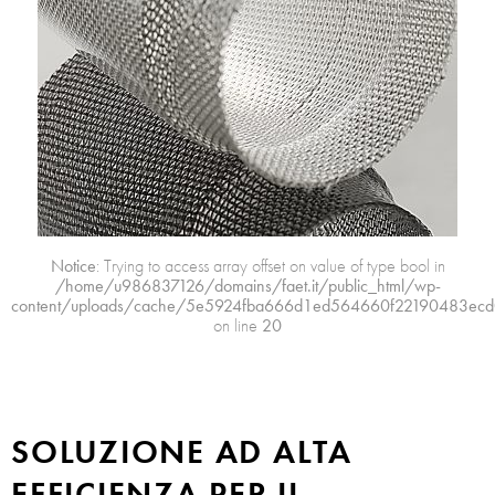
Notice
: Trying to access array offset on value of type bool in
/home/u986837126/domains/faet.it/public_html/wp-
content/uploads/cache/5e5924fba666d1ed564660f22190483ecd
on line
20
SOLUZIONE AD ALTA
EFFICIENZA PER IL