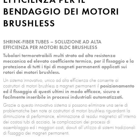
BENDAGGIO DEI MOTORI
BRUSHLESS
SHRINK-FIBER TUBES – SOLUZIONE AD ALTA
EFFICIENZA PER MOTORI BLDC BRUSHLESS
Tubolari termoretraibili multi strato ad alta resistenza
meccanica ed elevato coefficiente termico, per il fissaggio e la
protezione di tutti i tipi di magneti permanenti applicati sui
rotori dei motori brushless.
Un sistema innovativo, unico ad alta efficienza che consente ai
costruttori di motori brushless a magneti permanenti il
posizionamento
ed il fissaggio di questi ultimi in modo efficace, sicuro e
facilmente inseribile in processi industriali automatizzati.
Grazie a questo innovativo sistema si possono eliminare una serie di
problematiche ben note ai costruttori di motori brushless riguardanti la
diminuzione di performance, eliminazione di residui magnetici all’interno
dei costosi tubi di acciaio, le complicazioni dei processi di
assemblaggio ed i maggiori costi, dovuti all’utilizzo di sistemi tradizionali
di fissaggio dei magneti permanenti.