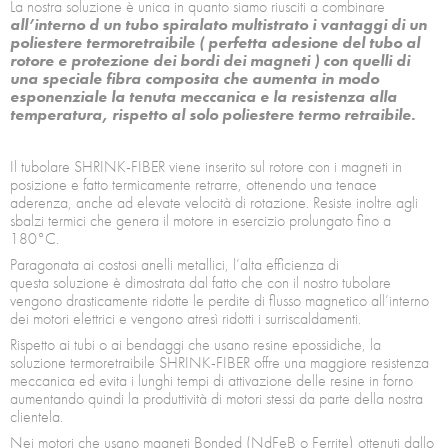
La nostra soluzione è unica in quanto siamo riusciti a combinare
all’interno d un tubo spiralato multistrato i vantaggi di un
poliestere termoretraibile ( perfetta adesione del tubo al
rotore e protezione dei bordi dei magneti ) con quelli di
una speciale fibra composita che aumenta in modo
esponenziale la tenuta meccanica e la resistenza alla
temperatura, rispetto al solo poliestere termo retraibile.
Il tubolare SHRINK-FIBER viene inserito sul rotore con i magneti in
posizione e fatto termicamente retrarre, ottenendo una tenace
aderenza, anche ad elevate velocità di rotazione. Resiste inoltre agli
sbalzi termici che genera il motore in esercizio prolungato fino a
180°C.
Paragonata ai costosi anelli metallici, l’alta efficienza di
questa soluzione è dimostrata dal fatto che con il nostro tubolare
vengono drasticamente ridotte le perdite di flusso magnetico all’interno
dei motori elettrici e vengono atresì ridotti i surriscaldamenti.
Rispetto ai tubi o ai bendaggi che usano resine epossidiche, la
soluzione termoretraibile SHRINK-FIBER offre una maggiore resistenza
meccanica ed evita i lunghi tempi di attivazione delle resine in forno
aumentando quindi la produttività di motori stessi da parte della nostra
clientela.
Nei motori che usano magneti Bonded (NdFeB o Ferrite) ottenuti dallo