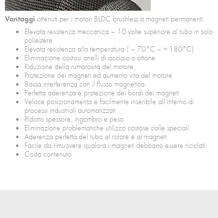
Vantaggi
ottenuti per i motori BLDC brushless a magneti permanenti
Elevata resistenza meccanica – 10 volte superiore al tubo in solo
poliestere
Elevata resistenza alla temperatura ( – 70°C – + 180°C)
Eliminazione costosi anelli di acciaio o ottone
Riduzione della rumorosità del motore
Protezione dei magneti ed aumento vita del motore
Bassa interferenza con il flusso magnetico
Perfetta aderenza e protezione dei bordi dei magneti
Veloce posizionamento e facilmente inseribile all’interno di
processi industriali automatizzati
Ridotto spessore, ingombro e peso
Eliminazione problematiche utilizzo costose colle speciali
Aderenza perfetta del tubo al rotore e ai magneti
Facile da rimuovere qualora i magneti debbano essere riciclati
Costo contenuto