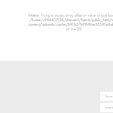
Notice
: Trying to access array offset on value of type boo
/home/u986837126/domains/faet.it/public_html/
content/uploads/cache/b91b27b99d9ae35591e6ab
on line
20