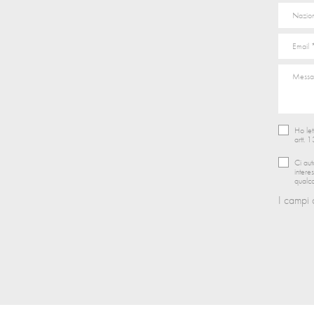
Ho let
artt. 
Ci aut
intere
qualco
I campi 