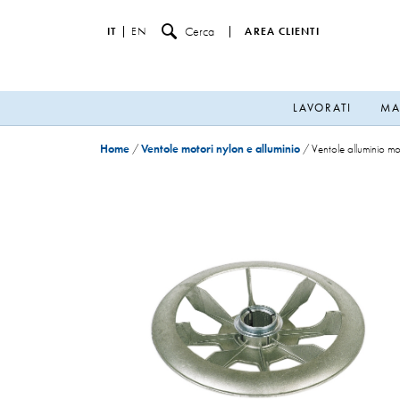
Cerca
IT
EN
AREA CLIENTI
LAVORATI
MA
Home
/
Ventole motori nylon e alluminio
/
Ventole alluminio 