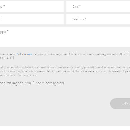
to e accetto
l’informativa
relativa al Trattamento dei Dati Personali ai sensi del Regolamento UE 
13 e 14. (*)
orizzi a contattarti e inviarti per email informazioni sui nostri servizi/prodotti/eventi e promozioni che 
ssarti. L’autorizzazione al trattamento dei dati per questa finalità non è necessaria, ma rischieresti di per
sa che potrebbe interessarti.
contrassegnati con * sono obbligatori