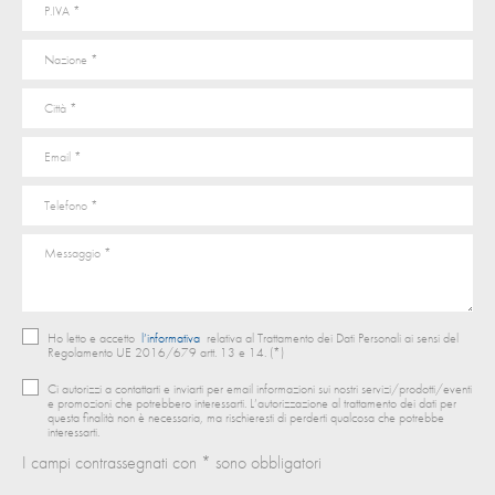
Ho letto e accetto
l’informativa
relativa al Trattamento dei Dati Personali ai sensi del
Regolamento UE 2016/679 artt. 13 e 14. (*)
Ci autorizzi a contattarti e inviarti per email informazioni sui nostri servizi/prodotti/eventi
e promozioni che potrebbero interessarti. L’autorizzazione al trattamento dei dati per
questa finalità non è necessaria, ma rischieresti di perderti qualcosa che potrebbe
interessarti.
I campi contrassegnati con * sono obbligatori