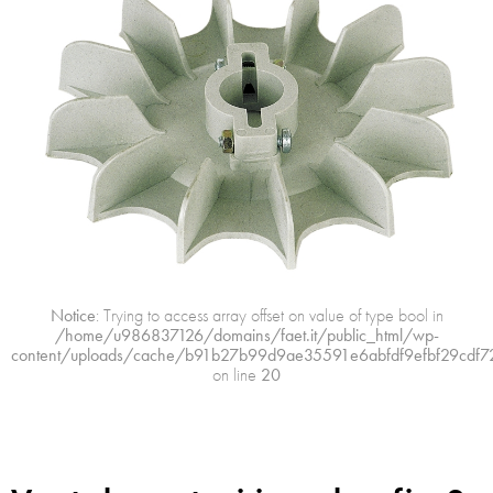
Notice
: Trying to access array offset on value of type bool in
/home/u986837126/domains/faet.it/public_html/wp-
content/uploads/cache/b91b27b99d9ae35591e6abfdf9efbf29cdf7
on line
20