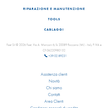
RIPARAZIONE E MANUTENZIONE
TOOLS
CABLAGGI
Faet Srl © 2026 Faet, Via A. Manzoni 6/b 20089 Rozzano (Mi) - Italy P.IVA e
CF:06220980152
+39 02 89231
Assistenza clienti
Novità
Chi siamo
Contatti
Area Clienti
Condizioni generali di vendita