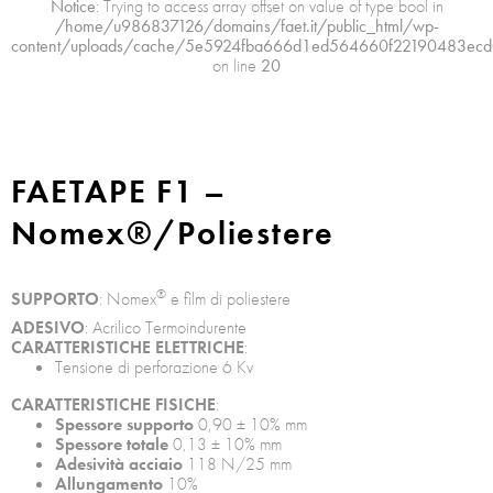
Notice
: Trying to access array offset on value of type bool in
/home/u986837126/domains/faet.it/public_html/wp-
content/uploads/cache/5e5924fba666d1ed564660f22190483ecd
on line
20
FAETAPE F1 –
Nomex®/Poliestere
®
SUPPORTO
: Nomex
e film di poliestere
ADESIVO
: Acrilico Termoindurente
CARATTERISTICHE ELETTRICHE
:
Tensione di perforazione 6 Kv
CARATTERISTICHE FISICHE
:
Spessore supporto
0,90 ± 10% mm
Spessore totale
0,13
±
10% mm
Adesività acciaio
118 N/25 mm
Allungamento
10%