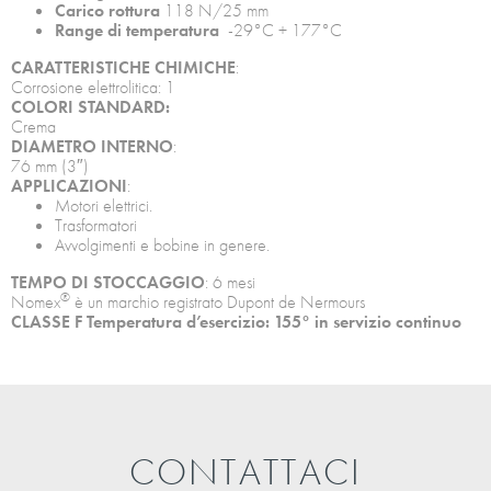
Carico rottura
118 N/25 mm
Range di temperatura
-29°C + 177°C
CARATTERISTICHE CHIMICHE
:
Corrosione elettrolitica: 1
COLORI STANDARD:
Crema
DIAMETRO INTERNO
:
76 mm (3″)
APPLICAZIONI
:
Motori elettrici.
Trasformatori
Avvolgimenti e bobine in genere.
TEMPO DI STOCCAGGIO
: 6 mesi
®
Nomex
è un marchio registrato Dupont de Nermours
CLASSE F Temperatura d’esercizio: 155° in servizio continuo
CONTATTACI