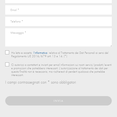
Ho letto e accetto
l’informativa
relativa al Trattamento dei Dati Personali ai sensi del
Regolamento UE 2016/679 artt. 13 e 14. (*)
Ci autorizzi a contattarti e inviarti per email informazioni sui nostri servizi/prodotti/eventi
e promozioni che potrebbero interessarti. L’autorizzazione al trattamento dei dati per
questa finalità non è necessaria, ma rischieresti di perderti qualcosa che potrebbe
interessarti.
I campi contrassegnati con * sono obbligatori