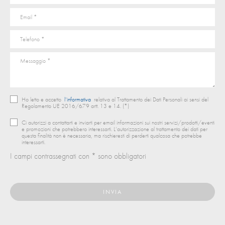
Ho letto e accetto
l’informativa
relativa al Trattamento dei Dati Personali ai sensi del
Regolamento UE 2016/679 artt. 13 e 14. (*)
Ci autorizzi a contattarti e inviarti per email informazioni sui nostri servizi/prodotti/eventi
e promozioni che potrebbero interessarti. L’autorizzazione al trattamento dei dati per
questa finalità non è necessaria, ma rischieresti di perderti qualcosa che potrebbe
interessarti.
I campi contrassegnati con * sono obbligatori