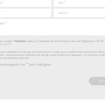
to e accetto
l’informativa
relativa al Trattamento dei Dati Personali ai sensi del Regolamento UE 
13 e 14. (*)
orizzi a contattarti e inviarti per email informazioni sui nostri servizi/prodotti/eventi e promozioni che 
ssarti. L’autorizzazione al trattamento dei dati per questa finalità non è necessaria, ma rischieresti di per
sa che potrebbe interessarti.
contrassegnati con * sono obbligatori