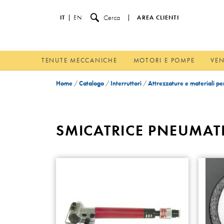
Cerca
IT
EN
AREA CLIENTI
TENUTE MECCANICHE
MOTORI E POMPE
VEN
Home
/
Catalogo
/
Interruttori
/
Attrezzature e materiali per
SMICATRICE PNEUMAT