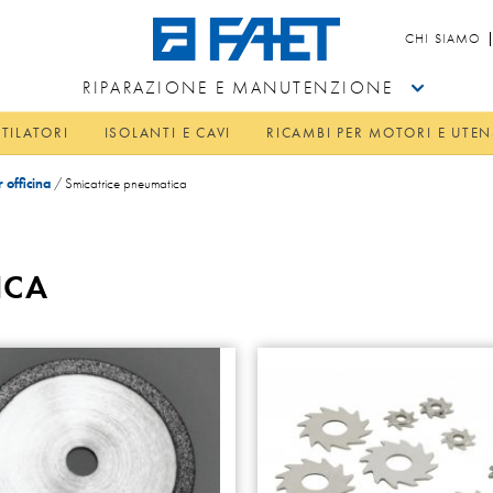
CHI SIAMO
RIPARAZIONE E MANUTENZIONE
TILATORI
ISOLANTI E CAVI
RICAMBI PER MOTORI E UTEN
 officina
/
Smicatrice pneumatica
ICA