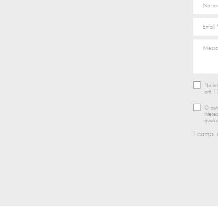
Ho let
artt. 
Ci aut
intere
qualco
I campi 