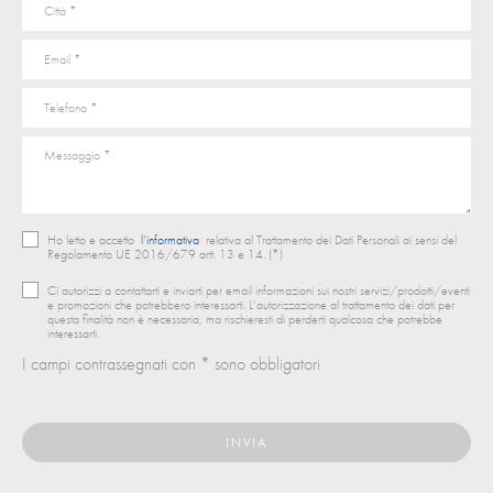
Ho letto e accetto
l’informativa
relativa al Trattamento dei Dati Personali ai sensi del
Regolamento UE 2016/679 artt. 13 e 14. (*)
Ci autorizzi a contattarti e inviarti per email informazioni sui nostri servizi/prodotti/eventi
e promozioni che potrebbero interessarti. L’autorizzazione al trattamento dei dati per
questa finalità non è necessaria, ma rischieresti di perderti qualcosa che potrebbe
interessarti.
I campi contrassegnati con * sono obbligatori