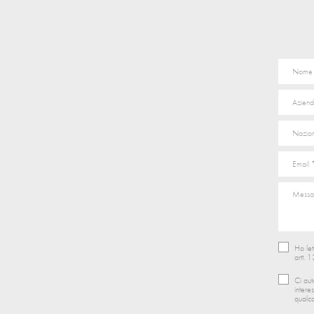
Ho let
artt. 
Ci aut
intere
qualco