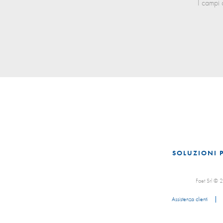
I campi 
SOLUZIONI 
Faet Srl ©
Assistenza clienti