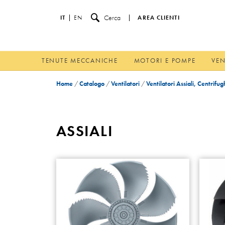
Cerca
IT
EN
AREA CLIENTI
TENUTE MECCANICHE
MOTORI E POMPE
VEN
Home
/
Catalogo
/
Ventilatori
/
Ventilatori Assiali, Centrifug
ASSIALI