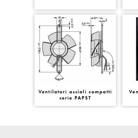
Ventilatori assiali compatti
Ven
serie PAPST