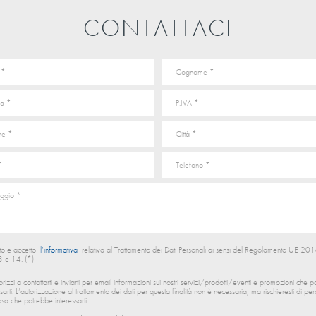
CONTATTACI
to e accetto
l’informativa
relativa al Trattamento dei Dati Personali ai sensi del Regolamento UE 
13 e 14. (*)
orizzi a contattarti e inviarti per email informazioni sui nostri servizi/prodotti/eventi e promozioni che 
ssarti. L’autorizzazione al trattamento dei dati per questa finalità non è necessaria, ma rischieresti di per
sa che potrebbe interessarti.