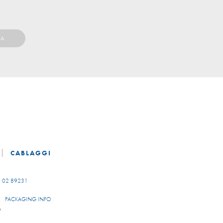
CABLAGGI
 02 89231
PACKAGING INFO
9