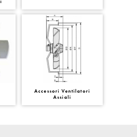
i
Accessori Ventilatori
Assiali