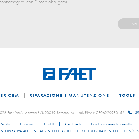
contrassegnati con * sono obbligatori
PER OEM
RIPARAZIONE E MANUTENZIONE
TOOLS
 2026 Faet, Via A. Manzoni 6/b 20089 Rozzano (Mi) - Italy P.IVA e CF:06220980152
+39
Novità
Chi siamo
Contatti
Area Clienti
Condizioni generali di vendita
INFORMATIVA AI CLIENTI AI SENSI DELL’ARTICOLO 13 DEL REGOLAMENTO UE 2016/67