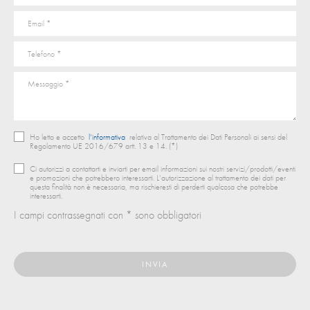
Ho letto e accetto
l’informativa
relativa al Trattamento dei Dati Personali ai sensi del
Regolamento UE 2016/679 artt. 13 e 14. (*)
Ci autorizzi a contattarti e inviarti per email informazioni sui nostri servizi/prodotti/eventi
e promozioni che potrebbero interessarti. L’autorizzazione al trattamento dei dati per
questa finalità non è necessaria, ma rischieresti di perderti qualcosa che potrebbe
interessarti.
I campi contrassegnati con * sono obbligatori