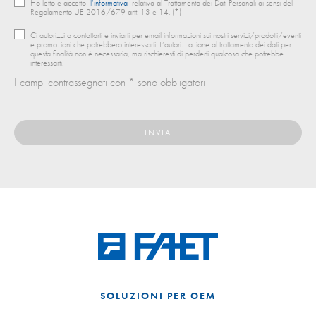
Ho letto e accetto
l’informativa
relativa al Trattamento dei Dati Personali ai sensi del
Regolamento UE 2016/679 artt. 13 e 14. (*)
Ci autorizzi a contattarti e inviarti per email informazioni sui nostri servizi/prodotti/eventi
e promozioni che potrebbero interessarti. L’autorizzazione al trattamento dei dati per
questa finalità non è necessaria, ma rischieresti di perderti qualcosa che potrebbe
interessarti.
I campi contrassegnati con * sono obbligatori
SOLUZIONI PER OEM