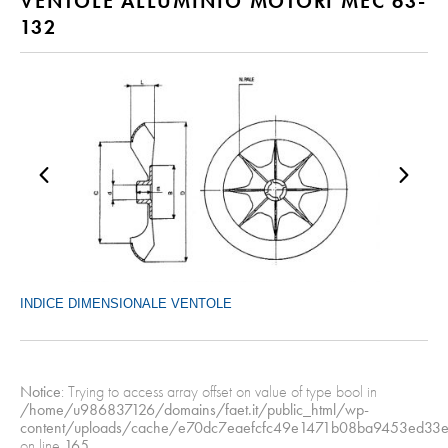
VENTOLE ALLUMINIO MOTORI MEC 63-
132
INDICE DIMENSIONALE VENTOLE
Notice
: Trying to access array offset on value of type bool in
/home/u986837126/domains/faet.it/public_html/wp-
content/uploads/cache/e70dc7eaefcfc49e1471b08ba9453ed33e
on line
165