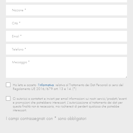
Ho letto e accetto
l’informativa
relativa al Trattamento dei Dati Personali ai sensi del
Regolamento UE 2016/679 artt. 13 e 14. (*)
Ci autorizzi a contattarti e inviarti per email informazioni sui nostri servizi/prodotti/eventi
e promozioni che potrebbero interessarti. L’autorizzazione al trattamento dei dati per
questa finalità non è necessaria, ma rischieresti di perderti qualcosa che potrebbe
interessarti.
I campi contrassegnati con * sono obbligatori