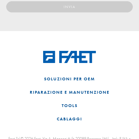
SOLUZIONI PER OEM
RIPARAZIONE E MANUTENZIONE
TOOLS
CABLAGGI
Faet Srl © 2026 Faet, Via A. Manzoni 6/b 20089 Rozzano (Mi) - Italy P.IVA e