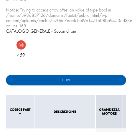
Notice
: Trying to access array offset on value of type bool in
/home/u986837126/domains/faet.it/public_html/wp-
content/uploads/cache/e70dc7eaefcfc49e1471b08ba9453ed33e
on line
165
CATALOGO GENERALE
- Scopri di più
459
FILTRI
CODICE FAET
GRANDEZZA
DESCRIZIONE
B
MOTORE