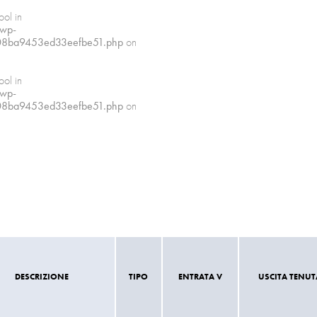
ool in
/wp-
08ba9453ed33eefbe51.php
on
ool in
/wp-
08ba9453ed33eefbe51.php
on
DESCRIZIONE
TIPO
ENTRATA V
USCITA TENUT