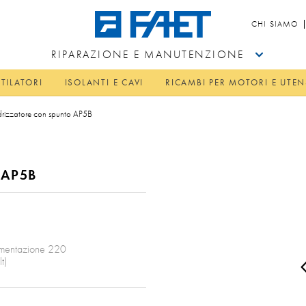
CHI SIAMO
RIPARAZIONE E MANUTENZIONE
TILATORI
ISOLANTI E CAVI
RICAMBI PER MOTORI E UTEN
rizzatore con spunto AP5B
 AP5B
alimentazione 220
t)