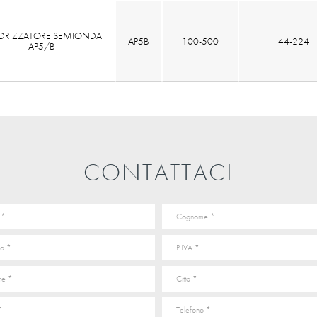
DRIZZATORE SEMIONDA
AP5B
100-500
44-224
AP5/B
CONTATTACI