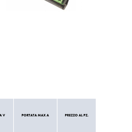
A V
PORTATA MAX A
PREZZO AL PZ.