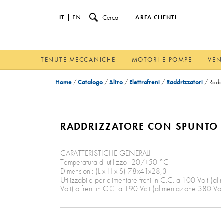
Cerca
IT
EN
AREA CLIENTI
TENUTE MECCANICHE
MOTORI E POMPE
VEN
Home
/
Catalogo
/
Altro
/
Elettrofreni
/
Raddrizzatori
/
Radd
RADDRIZZATORE CON SPUNTO
CARATTERISTICHE GENERALI
Temperatura di utilizzo -20/+50 °C
Dimensioni: (L x H x S) 78x41x28,3
Utilizzabile per alimentare freni in C.C. a 100 Volt (
Volt) o freni in C.C. a 190 Volt (alimentazione 380 Vol