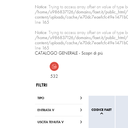
Notice
: Trying to access array offset on value of type b
/home/u986837126/domains/faet.it/public_html
content/uploads/cache/e70dc7eaefcfc49e1471b
line
165
Notice
: Trying to access array offset on value of type b
/home/u986837126/domains/faet.it/public_html
content/uploads/cache/e70dc7eaefcfc49e1471b
line
165
CATALOGO GENERALE
- Scopri di più
532
FILTRI
TIPO
CODICE FAET
ENTRATA V
USCITA TENUTA V