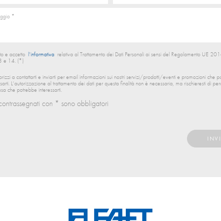
to e accetto
l’informativa
relativa al Trattamento dei Dati Personali ai sensi del Regolamento UE 
13 e 14. (*)
orizzi a contattarti e inviarti per email informazioni sui nostri servizi/prodotti/eventi e promozioni che 
ssarti. L’autorizzazione al trattamento dei dati per questa finalità non è necessaria, ma rischieresti di per
sa che potrebbe interessarti.
contrassegnati con * sono obbligatori