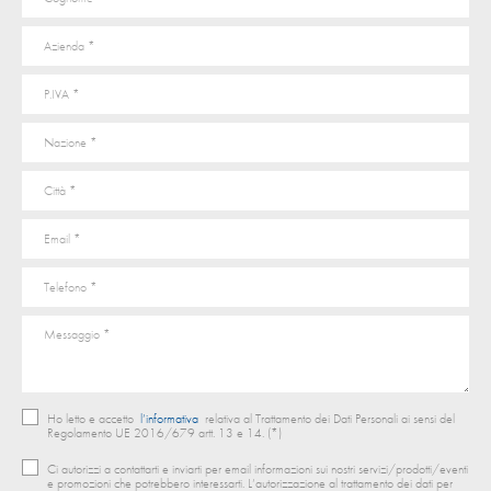
Ho letto e accetto
l’informativa
relativa al Trattamento dei Dati Personali ai sensi del
Regolamento UE 2016/679 artt. 13 e 14. (*)
Ci autorizzi a contattarti e inviarti per email informazioni sui nostri servizi/prodotti/eventi
e promozioni che potrebbero interessarti. L’autorizzazione al trattamento dei dati per