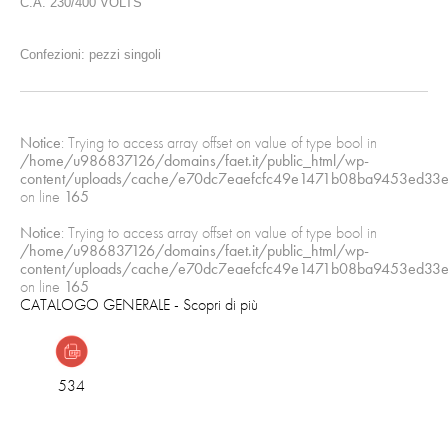
C.A. 230/400 VOLTS
Confezioni: pezzi singoli
Notice
: Trying to access array offset on value of type bool in
/home/u986837126/domains/faet.it/public_html/wp-
content/uploads/cache/e70dc7eaefcfc49e1471b08ba9453ed33e
on line
165
Notice
: Trying to access array offset on value of type bool in
/home/u986837126/domains/faet.it/public_html/wp-
content/uploads/cache/e70dc7eaefcfc49e1471b08ba9453ed33e
on line
165
CATALOGO GENERALE
- Scopri di più
534