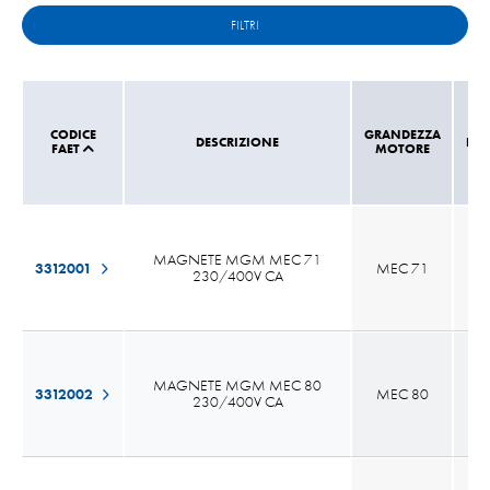
FILTRI
CODICE
GRANDEZZA
DESCRIZIONE
EST
FAET
MOTORE
MAGNETE MGM MEC 71
3312001
MEC 71
1
230/400V CA
MAGNETE MGM MEC 80
3312002
MEC 80
1
230/400V CA