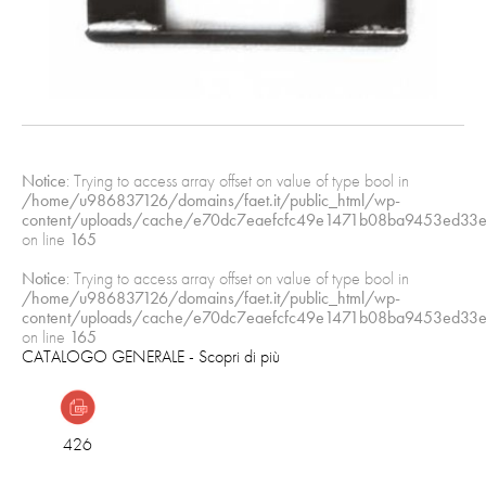
Notice
: Trying to access array offset on value of type bool in
/home/u986837126/domains/faet.it/public_html/wp-
content/uploads/cache/e70dc7eaefcfc49e1471b08ba9453ed33e
on line
165
Notice
: Trying to access array offset on value of type bool in
/home/u986837126/domains/faet.it/public_html/wp-
content/uploads/cache/e70dc7eaefcfc49e1471b08ba9453ed33e
on line
165
CATALOGO GENERALE
- Scopri di più
426