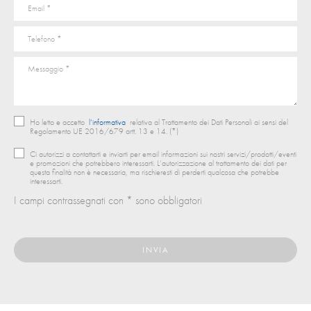
Ho letto e accetto
l’informativa
relativa al Trattamento dei Dati Personali ai sensi del
Regolamento UE 2016/679 artt. 13 e 14. (*)
Ci autorizzi a contattarti e inviarti per email informazioni sui nostri servizi/prodotti/eventi
e promozioni che potrebbero interessarti. L’autorizzazione al trattamento dei dati per
questa finalità non è necessaria, ma rischieresti di perderti qualcosa che potrebbe
interessarti.
I campi contrassegnati con * sono obbligatori