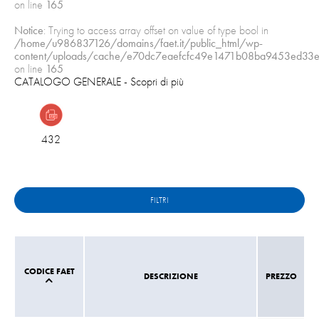
on line
165
Notice
: Trying to access array offset on value of type bool in
/home/u986837126/domains/faet.it/public_html/wp-
content/uploads/cache/e70dc7eaefcfc49e1471b08ba9453ed33e
on line
165
CATALOGO GENERALE
- Scopri di più
432
FILTRI
CODICE FAET
DESCRIZIONE
PREZZO