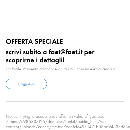
OFFERTA SPECIALE
scrivi subito a faet@faet.it per
scoprirne i dettagli!
Un facile strumento adattabile a tutti i più comuni elettroutensili a
rotazione presenti sul mercato (ad esempio trapani o avvitatori
elettrici o pneumatici), di facile utilizzo e veloce montaggio,
velocizza la produzione e facilita la spelatura dei più comuni fili in
+ Leggi di più
rame smaltato per l’avvolgimento, senza lasciare tracce di vernice
sullo stesso.
Notice
: Trying to access array offset on value of type bool in
/home/u986837126/domains/faet.it/public_html/wp-
content/uploads/cache/e70dc7eaefcfc49e1471b08ba9453ed33e