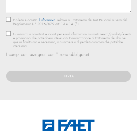
Ho letto e accetto
l’informativa
relativa al Trattamento dei Dati Personali ai sensi del
Regolamento UE 2016/679 artt. 13 e 14. (*)
Ci autorizzi a contattarti e inviarti per email informazioni sui nostri servizi/prodotti/eventi
e promozioni che potrebbero interessarti. L’autorizzazione al trattamento dei dati per
questa finalità non è necessaria, ma rischieresti di perderti qualcosa che potrebbe
interessarti.
I campi contrassegnati con * sono obbligatori