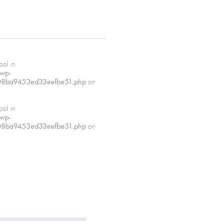
: Pg. 13.5
ool in
/wp-
08ba9453ed33eefbe51.php
on
ool in
/wp-
08ba9453ed33eefbe51.php
on