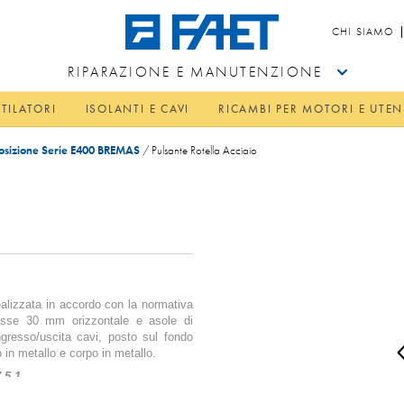
CHI SIAMO
RIPARAZIONE E MANUTENZIONE
TILATORI
ISOLANTI E CAVI
RICAMBI PER MOTORI E UTEN
 posizione Serie E400 BREMAS
/
Pulsante Rotella Acciaio
lizzata in accordo con la normativa
rasse 30 mm orizzontale e asole di
ingresso/uscita cavi, posto sul fondo
o in metallo e corpo in metallo.
-5-1.