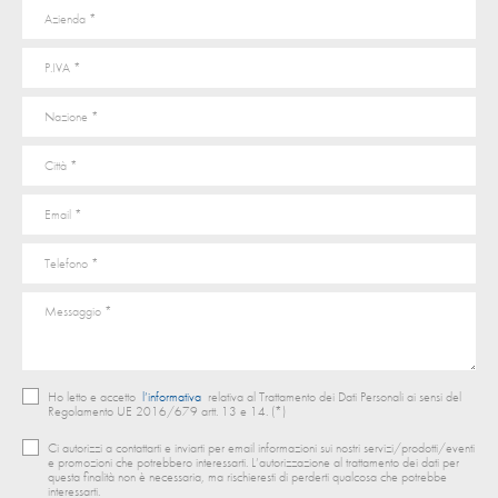
Ho letto e accetto
l’informativa
relativa al Trattamento dei Dati Personali ai sensi del
Regolamento UE 2016/679 artt. 13 e 14. (*)
Ci autorizzi a contattarti e inviarti per email informazioni sui nostri servizi/prodotti/eventi
e promozioni che potrebbero interessarti. L’autorizzazione al trattamento dei dati per
questa finalità non è necessaria, ma rischieresti di perderti qualcosa che potrebbe
interessarti.