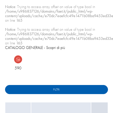
Notice
: Trying to access array offset on value of type bool in
/home/u986837126/domains/faet.it/public_html/wp-
content/uploads/cache/e70dc7eaefcfc49e1471b08ba9453ed33e
on line
165
Notice
: Trying to access array offset on value of type bool in
/home/u986837126/domains/faet.it/public_html/wp-
content/uploads/cache/e70dc7eaefcfc49e1471b08ba9453ed33e
on line
165
CATALOGO GENERALE
- Scopri di più
590
FILTRI