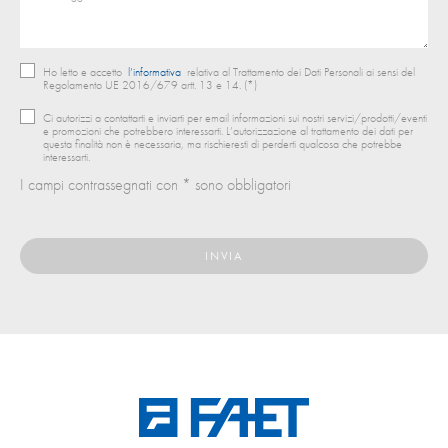
Ho letto e accetto
l’informativa
relativa al Trattamento dei Dati Personali ai sensi del
Regolamento UE 2016/679 artt. 13 e 14. (*)
Ci autorizzi a contattarti e inviarti per email informazioni sui nostri servizi/prodotti/eventi
e promozioni che potrebbero interessarti. L’autorizzazione al trattamento dei dati per
questa finalità non è necessaria, ma rischieresti di perderti qualcosa che potrebbe
interessarti.
I campi contrassegnati con * sono obbligatori