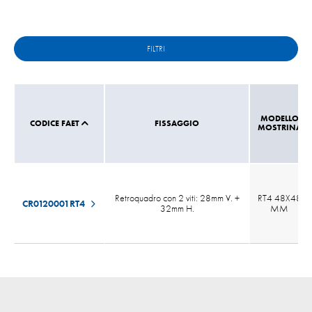
FILTRI
MODELLO
CODICE FAET
FISSAGGIO
MOSTRINA
Retroquadro con 2 viti: 28mm V. +
RT4 48X48
CR0120001RT4
32mm H.
MM