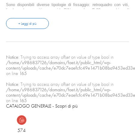
Sono disponibili diverse tipologie di fissaggio: retroquadro con viti,
fondoquadro con viti o su guida DIN e con foro Ø 22 mm e ghiera di
fissaggio.
CARATTERISTICHE GENERALI
+ Leggi di più
La serie CR comprende commutatori con portate da 12 a 40A (dati
riferiti alla categoria AC-21A) e tensioni di isolamento di 690V. In linea
con gli standard di mercato più recenti, offre un grado di protezione
IP20 sui morsetti ed IP66 sulle finiture.
Notice
: Trying to access array offset on value of type bool in
/home/u986837126/domains/faet.it/public_html/wp-
content/uploads/cache/e70dc7eaefcfc49e1471b08ba9453ed33e
on line
165
Notice
: Trying to access array offset on value of type bool in
/home/u986837126/domains/faet.it/public_html/wp-
content/uploads/cache/e70dc7eaefcfc49e1471b08ba9453ed33e
on line
165
CATALOGO GENERALE
- Scopri di più
574