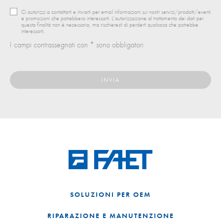
Ci autorizzi a contattarti e inviarti per email informazioni sui nostri servizi/prodotti/eventi
e promozioni che potrebbero interessarti. L’autorizzazione al trattamento dei dati per
questa finalità non è necessaria, ma rischieresti di perderti qualcosa che potrebbe
interessarti.
I campi contrassegnati con * sono obbligatori
SOLUZIONI PER OEM
RIPARAZIONE E MANUTENZIONE