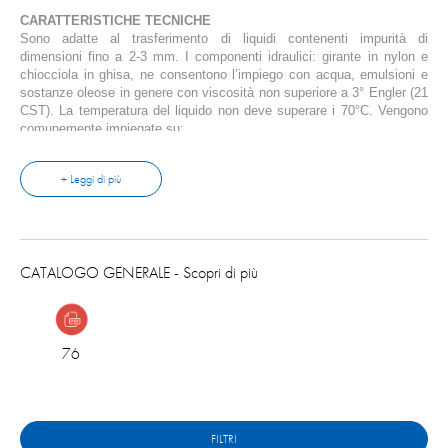
CARATTERISTICHE TECNICHE
Sono adatte al trasferimento di liquidi contenenti impurità di
dimensioni fino a 2-3 mm. I componenti idraulici: girante in nylon e
chiocciola in ghisa, ne consentono l’impiego con acqua, emulsioni e
sostanze oleose in genere con viscosità non superiore a 3° Engler (21
CST). La temperatura del liquido non deve superare i 70°C. Vengono
comunemente impiegate su:
–
Macchine utensili (fresatrici – torni)
– Impianti di trattamento superfici (disoleatori)
+ Leggi di più
* l’uscita standard è 3/8″ ma si può avere (con ordine a parte) anche
1/2″
** l’uscita standard è 1/2″ ma si può avere (con ordine a parte) anche
3/8″
CATALOGO GENERALE
- Scopri di più
Confezioni: pezzi singoli.
76
FILTRI