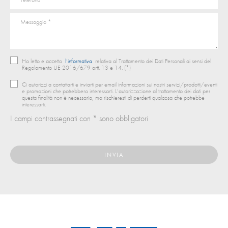
Ho letto e accetto
l’informativa
relativa al Trattamento dei Dati Personali ai sensi del
Regolamento UE 2016/679 artt. 13 e 14. (*)
Ci autorizzi a contattarti e inviarti per email informazioni sui nostri servizi/prodotti/eventi
e promozioni che potrebbero interessarti. L’autorizzazione al trattamento dei dati per
questa finalità non è necessaria, ma rischieresti di perderti qualcosa che potrebbe
interessarti.
I campi contrassegnati con * sono obbligatori