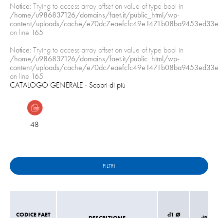
Notice
: Trying to access array offset on value of type bool in
/home/u986837126/domains/faet.it/public_html/wp-
content/uploads/cache/e70dc7eaefcfc49e1471b08ba9453ed33e
on line
165
Notice
: Trying to access array offset on value of type bool in
/home/u986837126/domains/faet.it/public_html/wp-
content/uploads/cache/e70dc7eaefcfc49e1471b08ba9453ed33e
on line
165
CATALOGO GENERALE
- Scopri di più
48
FILTRI
CODICE FAET
d1 Ø
DESCRIZIONE
d3