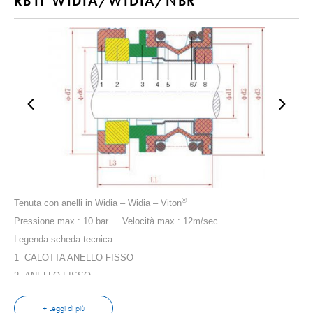
RB11 WIDIA/WIDIA/NBR
®
Tenuta con anelli in Widia – Widia – Viton
Pressione max.: 10 bar Velocità max.: 12m/sec.
Legenda scheda tecnica
1 CALOTTA ANELLO FISSO
2 ANELLO FISSO
3 ANELLO ROTANTE
+ Leggi di più
4 PREMI GUARNIZIONE