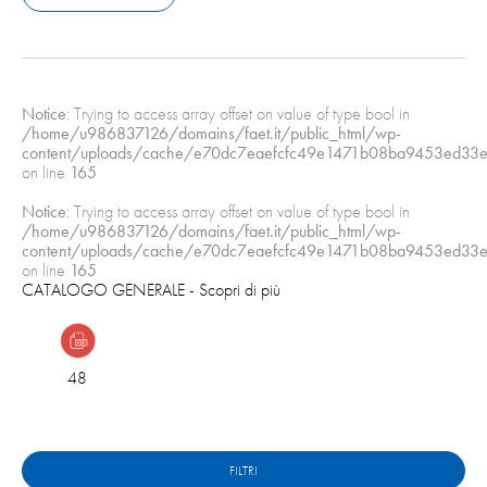
5 GUARNIZIONE GIRANTE
6 MOLLA AISI 304
7 MANICOTTO AISI 304
Notice
: Trying to access array offset on value of type bool in
8 GUARNIZIONE ALBERO
/home/u986837126/domains/faet.it/public_html/wp-
content/uploads/cache/e70dc7eaefcfc49e1471b08ba9453ed33e
N.B.: Il prezzo indicato si riferisce alla tenuta completa
on line
165
Notice
: Trying to access array offset on value of type bool in
/home/u986837126/domains/faet.it/public_html/wp-
content/uploads/cache/e70dc7eaefcfc49e1471b08ba9453ed33e
on line
165
CATALOGO GENERALE
- Scopri di più
48
FILTRI