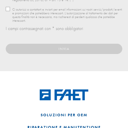
Ci autorizzi a contattarti e inviarti per email informazioni sui nostri servizi/prodotti/eventi
e promozioni che potrebbero interessarti. L’autorizzazione al trattamento dei dati per
questa finalità non è necessaria, ma rischieresti di perderti qualcosa che potrebbe
interessarti.
I campi contrassegnati con * sono obbligatori
SOLUZIONI PER OEM
RIPARAZIONE E MANUTENZIONE