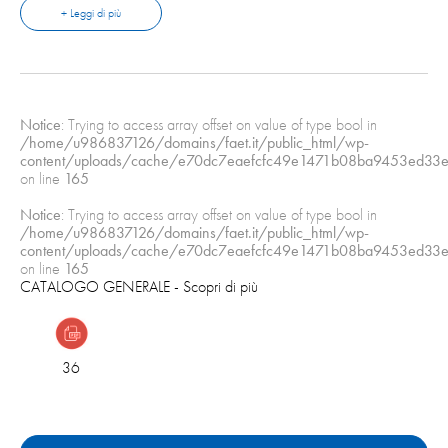
+ Leggi di più
2 ANELLO FISSO
3 ANELLO ROTANTE
4 SCODELLINO AISI 304
5 GUARNIZIONE ALBERO
Notice
: Trying to access array offset on value of type bool in
6 PREMI GUARNIZIONE
/home/u986837126/domains/faet.it/public_html/wp-
7 MOLLA AISI 304
content/uploads/cache/e70dc7eaefcfc49e1471b08ba9453ed33e
8 FONDELLO AISI 304
on line
165
Notice
: Trying to access array offset on value of type bool in
N.B.: il prezzo indicato si riferisce alla tenuta completa.
/home/u986837126/domains/faet.it/public_html/wp-
content/uploads/cache/e70dc7eaefcfc49e1471b08ba9453ed33e
on line
165
CATALOGO GENERALE
- Scopri di più
36