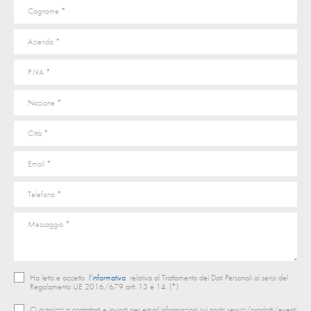
Ho letto e accetto
l’informativa
relativa al Trattamento dei Dati Personali ai sensi del
Regolamento UE 2016/679 artt. 13 e 14. (*)
Ci autorizzi a contattarti e inviarti per email informazioni sui nostri servizi/prodotti/eventi