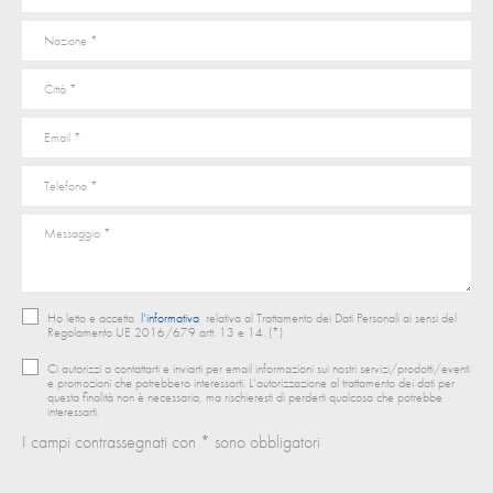
Ho letto e accetto
l’informativa
relativa al Trattamento dei Dati Personali ai sensi del
Regolamento UE 2016/679 artt. 13 e 14. (*)
Ci autorizzi a contattarti e inviarti per email informazioni sui nostri servizi/prodotti/eventi
e promozioni che potrebbero interessarti. L’autorizzazione al trattamento dei dati per
questa finalità non è necessaria, ma rischieresti di perderti qualcosa che potrebbe
interessarti.
I campi contrassegnati con * sono obbligatori