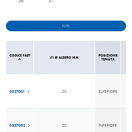
56
57
FILTRI
CODICE FAET
POSIZIONE
d1 Ø ALBERO MM
TENUTA
0357001
20
SUPERIORE
0357002
20
INFERIORE