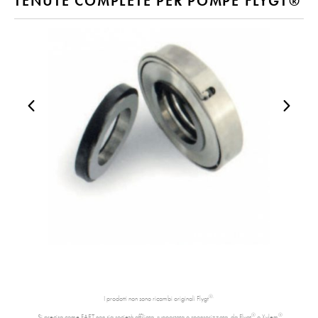
TENUTE COMPLETE PER POMPE FLYGT®
®.
I prodotti non sono ricambi originali Flygt
®
®
Si precisa come FAET non sia società affiliata, supportata o sponsorizzata da Flygt
o Xylem