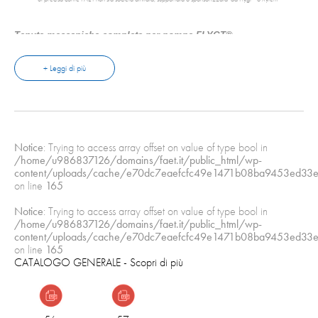
Tenute meccaniche complete per pompe FLYGT®
Tenute adattabili a qualsiasi modello di pompa Flygt® o
Grindex®
+ Leggi di più
Non si richiede modifica di corpo pompa o strumenti di misura
per la calibratura
Quota di installazione pre-settata, dopo la rimozione dell'anello
di ritenzione
Costruzione totalmente in acciaio (no plastica)
Design migliorato per migliori prestazioni e durata
Notice
: Trying to access array offset on value of type bool in
/home/u986837126/domains/faet.it/public_html/wp-
Per la corrispondenza tra il codice Faet e il modello di pompa
content/uploads/cache/e70dc7eaefcfc49e1471b08ba9453ed33e
®
Flygt
, vedere gli allegati
on line
165
Confezioni: pezzi singoli
Notice
: Trying to access array offset on value of type bool in
/home/u986837126/domains/faet.it/public_html/wp-
content/uploads/cache/e70dc7eaefcfc49e1471b08ba9453ed33e
on line
165
CATALOGO GENERALE
- Scopri di più