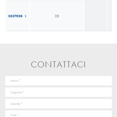
0357038
25
W
CONTATTACI