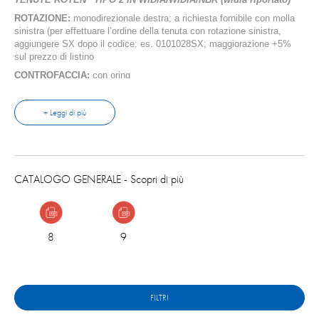
ROTAZIONE:
monodirezionale destra; a richiesta fornibile con molla
sinistra (per effettuare l’ordine della tenuta con rotazione sinistra,
aggiungere SX dopo il codice: es. 0101028SX; maggiorazione +5%
sul prezzo di listino
CONTROFACCIA:
con oring
PRESSIONE MAX:
16 bar
TEMPERATURA:
+ Leggi di più
-25°C +90°C
IMPIEGO:
liquidi sporchi con acidi
®
Oring in EPDM e VITON
FPM per liquidi che lo necessitano.
La quota *L si intende con la tenuta in posizione di lavoro (molla
CATALOGO GENERALE
- Scopri di più
premuta).
8
9
FILTRI