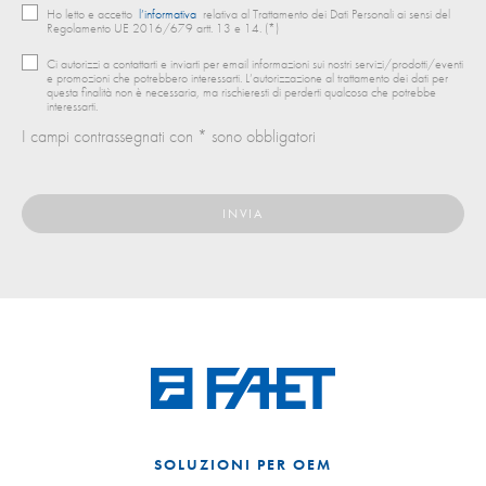
Ho letto e accetto
l’informativa
relativa al Trattamento dei Dati Personali ai sensi del
Regolamento UE 2016/679 artt. 13 e 14. (*)
Ci autorizzi a contattarti e inviarti per email informazioni sui nostri servizi/prodotti/eventi
e promozioni che potrebbero interessarti. L’autorizzazione al trattamento dei dati per
questa finalità non è necessaria, ma rischieresti di perderti qualcosa che potrebbe
interessarti.
I campi contrassegnati con * sono obbligatori
SOLUZIONI PER OEM