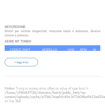
DESCRIZIONE
Motori per ventole tangenziali, rotazione oraria e antioraria, diverse
misure e potenze.
SERIE MT TONDO
CODICE FAET
MODELLO
V/HZ
RPM
W
0402404
103M/3030/01
230/50
1100
30/85
0.
0402405
103M-3030/1
230/50
1100
30/85
0
+ Leggi di più
SERIE MT QUADRATO
CODICE FAET
MODELLO
V/HZ
RPM
W
A
0402406
83M-3-3010/01
230/50
1100
10/40
0.16
0402407
83M-3-3010/1
230/50
1100
10/40
0.16
Notice
: Trying to access array offset on value of type bool in
/home/u986837126/domains/faet.it/public_html/wp-
content/uploads/cache/e70dc7eaefcfc49e1471b08ba9453ed33e
on line
165