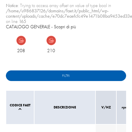
Notice
: Trying to access array offset on value of type bool in
/home/u986837126/domains/faet.it/public_html/wp-
content/uploads/cache/e70dc7eaefcfc49e1471b08ba9453ed33e
on line
165
CATALOGO GENERALE
- Scopri di più
208
210
FILTRI
CODICE FAET
DESCRIZIONE
V/HZ
rpm