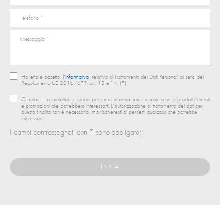
Ho letto e accetto
l’informativa
relativa al Trattamento dei Dati Personali ai sensi del
Regolamento UE 2016/679 artt. 13 e 14. (*)
Ci autorizzi a contattarti e inviarti per email informazioni sui nostri servizi/prodotti/eventi
e promozioni che potrebbero interessarti. L’autorizzazione al trattamento dei dati per
questa finalità non è necessaria, ma rischieresti di perderti qualcosa che potrebbe
interessarti.
I campi contrassegnati con * sono obbligatori