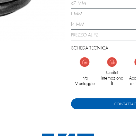
d7 MM
L MM
l4 MM
PREZZO AL PZ.
SCHEDA TECNICA
Codici
Info
Internaziona
Acc
Montaggio
li
ent
CONTATTAC