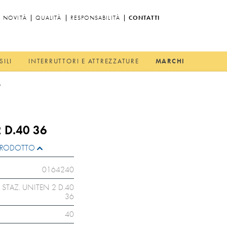
NOVITÀ
QUALITÀ
RESPONSABILITÀ
CONTATTI
SILI
INTERRUTTORI E ATTREZZATURE
MARCHI
6
 D.40 36
L PRODOTTO
0164240
 STAZ. UNITEN 2 D.40
36
40