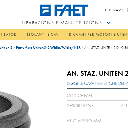
CHI SIAMO
RIPARAZIONE E MANUTENZIONE
TILATORI
ISOLANTI E CAVI
RICAMBI PER MOTORI E UTEN
Uniten 2
/
Parte fissa Uniten® 2 Widia/Widia/NBR
/
AN. STAZ. UNITEN 2 D.40 3
AN. STAZ. UNITEN 2
LEGGI LE CARATTERISTICHE DE
CODICE FAET
DESCRIZIONE
AN.
d1 Ø ALBERO MM