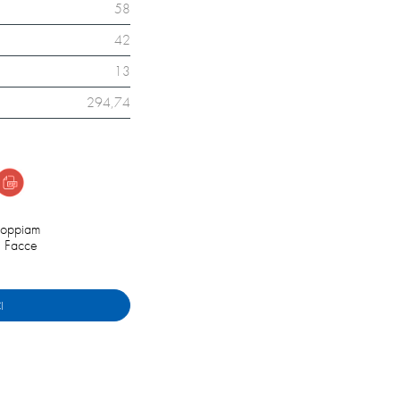
58
42
13
294,74
oppiam
i Facce
I