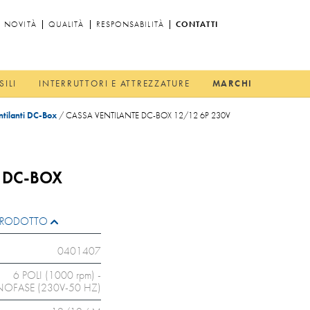
NOVITÀ
QUALITÀ
RESPONSABILITÀ
CONTATTI
SILI
INTERRUTTORI E ATTREZZATURE
MARCHI
ntilanti DC-Box
/
CASSA VENTILANTE DC-BOX 12/12 6P 230V
 DC-BOX
L PRODOTTO
0401407
6 POLI (1000 rpm) -
OFASE (230V-50 HZ)