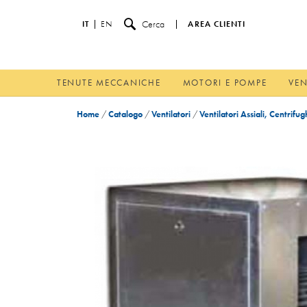
Cerca
IT
EN
AREA CLIENTI
TENUTE MECCANICHE
MOTORI E POMPE
VEN
Home
/
Catalogo
/
Ventilatori
/
Ventilatori Assiali, Centrifug