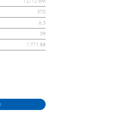
12/12 6M
570
6,5
59
1.771,88
I