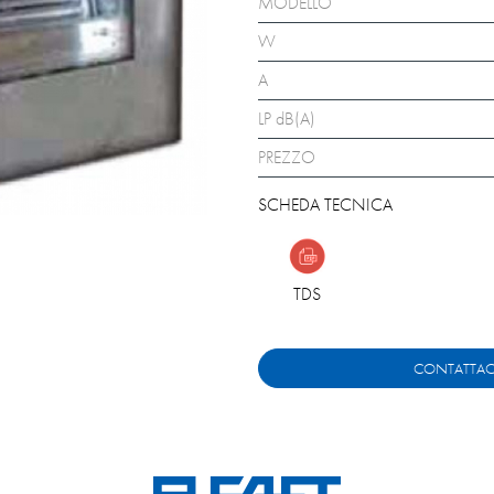
MODELLO
W
A
LP dB(A)
PREZZO
SCHEDA TECNICA
TDS
CONTATTAC