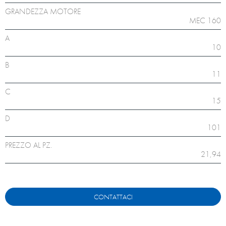
GRANDEZZA MOTORE
MEC 160
A
10
B
11
C
15
D
101
PREZZO AL PZ.
21,94
CONTATTACI