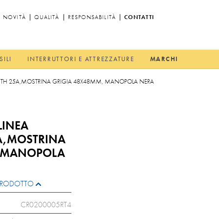
NOVITÀ
QUALITÀ
RESPONSABILITÀ
CONTATTI
SILI
INTERRUTTORI E ATTREZZATURE
MARCHI
 ITH 25A,MOSTRINA GRIGIA 48X48MM, MANOPOLA NERA
LINEA
5A,MOSTRINA
, MANOPOLA
L PRODOTTO
CR0200005RT4