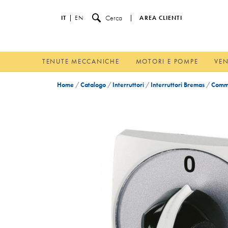
Cerca
IT
EN
AREA CLIENTI
TENUTE MECCANICHE
MOTORI E POMPE
VEN
Home
/
Catalogo
/
Interruttori
/
Interruttori Bremas
/
Commu