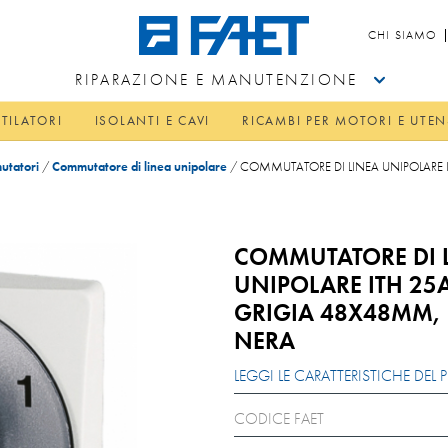
CHI SIAMO
RIPARAZIONE E MANUTENZIONE
TILATORI
ISOLANTI E CAVI
RICAMBI PER MOTORI E UTEN
tatori
/
Commutatore di linea unipolare
/
COMMUTATORE DI LINEA UNIPOLARE
COMMUTATORE DI 
UNIPOLARE ITH 2
GRIGIA 48X48MM
NERA
LEGGI LE CARATTERISTICHE DE
CODICE FAET