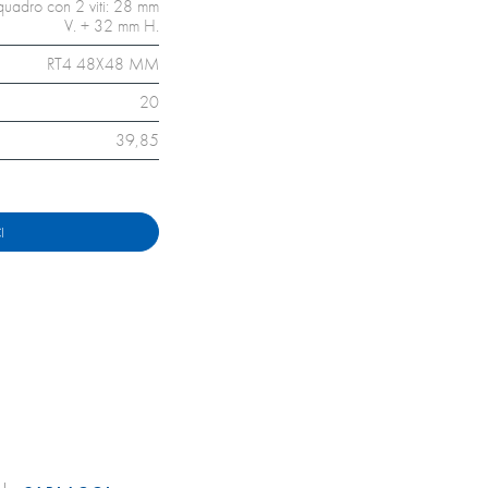
quadro con 2 viti: 28 mm
V. + 32 mm H.
RT4 48X48 MM
20
39,85
I