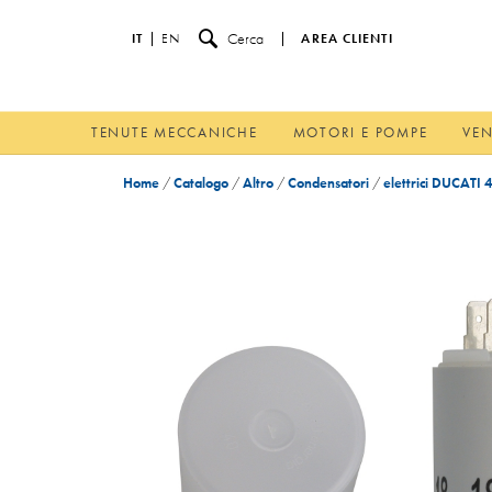
Cerca
IT
EN
AREA CLIENTI
TENUTE MECCANICHE
MOTORI E POMPE
VEN
Home
/
Catalogo
/
Altro
/
Condensatori
/
elettrici DUCATI 