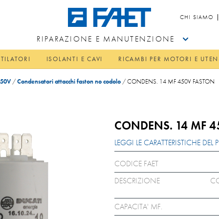
CHI SIAMO
RIPARAZIONE E MANUTENZIONE
TILATORI
ISOLANTI E CAVI
RICAMBI PER MOTORI E UTEN
450V
/
Condensatori attacchi faston no codolo
/
CONDENS. 14 MF 450V FASTON
CONDENS. 14 MF 4
LEGGI LE CARATTERISTICHE DE
CODICE FAET
DESCRIZIONE
CO
CAPACITA' MF.