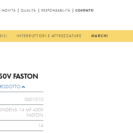
NOVITÀ
QUALITÀ
RESPONSABILITÀ
CONTATTI
SILI
INTERRUTTORI E ATTREZZATURE
MARCHI
50V FASTON
L PRODOTTO
0601010
NDENS. 14 MF 450V
FASTON
14