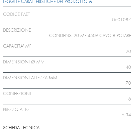
LEGGI LE CARATTERISTICHE DEL PRODOTTO
CODICE FAET
0601087
DESCRIZIONE
CONDENS. 20 MF 450V CAVO BIPOLARE
CAPACITA' MF.
20
DIMENSIONI Ø MM.
40
DIMENSIONI ALTEZZA MM.
70
CONFEZIONI
6
PREZZO AL PZ.
6,34
SCHEDA TECNICA