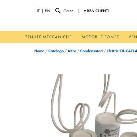
Cerca
IT
EN
AREA CLIENTI
TENUTE MECCANICHE
MOTORI E POMPE
VEN
Home
/
Catalogo
/
Altro
/
Condensatori
/
elettrici DUCATI 