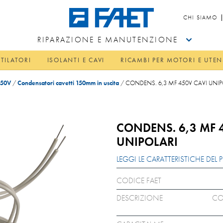
CHI SIAMO
RIPARAZIONE E MANUTENZIONE
TILATORI
ISOLANTI E CAVI
RICAMBI PER MOTORI E UTEN
450V
/
Condensatori cavetti 150mm in uscita
/
CONDENS. 6,3 MF 450V CAVI UNIP
CONDENS. 6,3 MF 
UNIPOLARI
LEGGI LE CARATTERISTICHE DE
CODICE FAET
DESCRIZIONE
CO