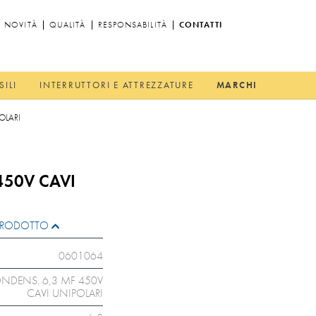
NOVITÀ
QUALITÀ
RESPONSABILITÀ
CONTATTI
SILI
INTERRUTTORI E ATTREZZATURE
MARCHI
OLARI
450V CAVI
L PRODOTTO
0601064
NDENS. 6,3 MF 450V
CAVI UNIPOLARI