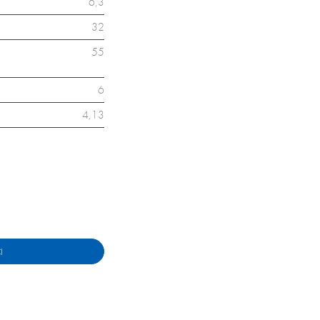
6,3
32
55
6
4,13
I