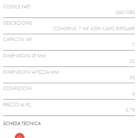
CODICE FAET
0601080
DESCRIZIONE
CONDENS. 7 MF 450V CAVO BIPOLARE
CAPACITA' MF.
7
DIMENSIONI Ø MM.
32
DIMENSIONI ALTEZZA MM.
55
CONFEZIONI
6
PREZZO AL PZ.
3,79
SCHEDA TECNICA