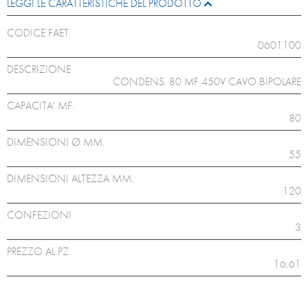
LEGGI LE CARATTERISTICHE DEL PRODOTTO
CODICE FAET
0601100
DESCRIZIONE
CONDENS. 80 MF 450V CAVO BIPOLARE
CAPACITA' MF.
80
DIMENSIONI Ø MM.
55
DIMENSIONI ALTEZZA MM.
120
CONFEZIONI
3
PREZZO AL PZ.
16,61