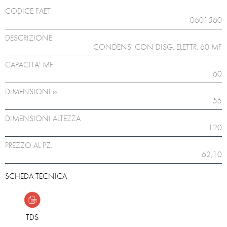
CODICE FAET
0601560
DESCRIZIONE
CONDENS. CON DISG. ELETTR. 60 MF
CAPACITA' MF.
60
DIMENSIONI ø
55
DIMENSIONI ALTEZZA
120
PREZZO AL PZ.
62,10
SCHEDA TECNICA
TDS