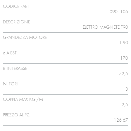
CODICE FAET
0901106
DESCRIZIONE
ELETTRO MAGNETE T90
GRANDEZZA MOTORE
T 90
ø A EST.
170
B INTERASSE
72,5
N. FORI
3
COPPIA MAX KG./M
2,5
PREZZO AL PZ.
126,67