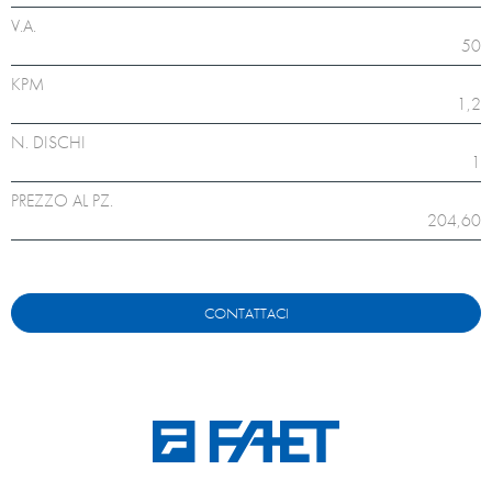
V.A.
50
KPM
1,2
N. DISCHI
1
PREZZO AL PZ.
204,60
CONTATTACI