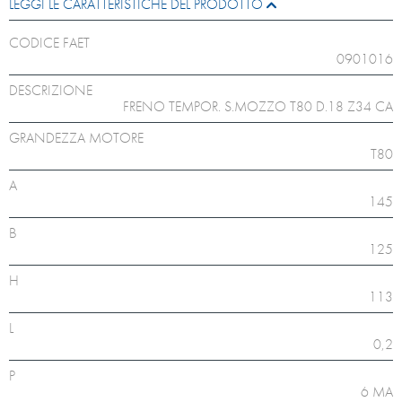
LEGGI LE CARATTERISTICHE DEL PRODOTTO
CODICE FAET
0901016
DESCRIZIONE
FRENO TEMPOR. S.MOZZO T80 D.18 Z34 CA
GRANDEZZA MOTORE
T80
A
145
B
125
H
113
L
0,2
P
6 MA