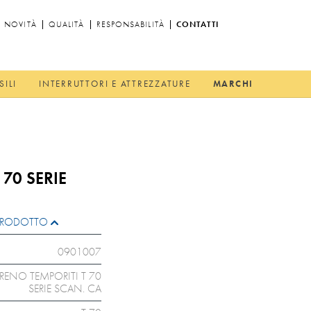
NOVITÀ
QUALITÀ
RESPONSABILITÀ
CONTATTI
SILI
INTERRUTTORI E ATTREZZATURE
MARCHI
 70 SERIE
L PRODOTTO
0901007
RENO TEMPORITI T 70
SERIE SCAN. CA