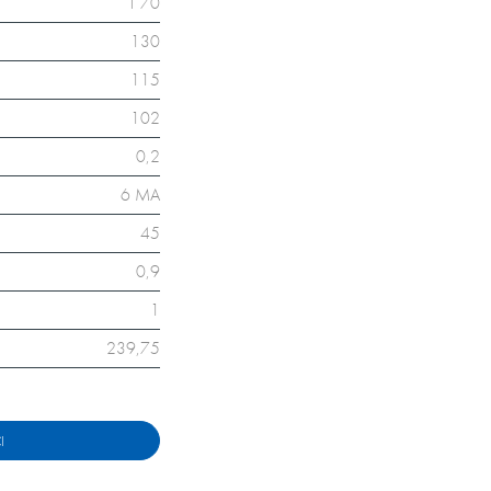
T 70
130
115
102
0,2
6 MA
45
0,9
1
239,75
I