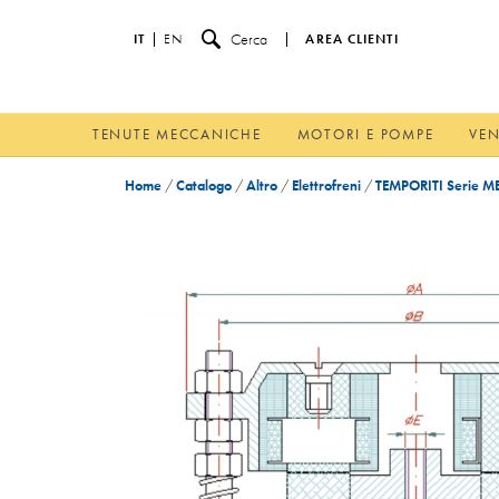
Cerca
IT
EN
AREA CLIENTI
TENUTE MECCANICHE
MOTORI E POMPE
VEN
Home
/
Catalogo
/
Altro
/
Elettrofreni
/
TEMPORITI Serie ME