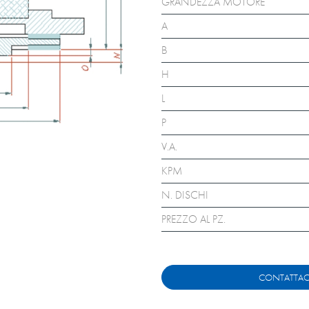
GRANDEZZA MOTORE
A
B
H
L
P
V.A.
KPM
N. DISCHI
PREZZO AL PZ.
CONTATTAC