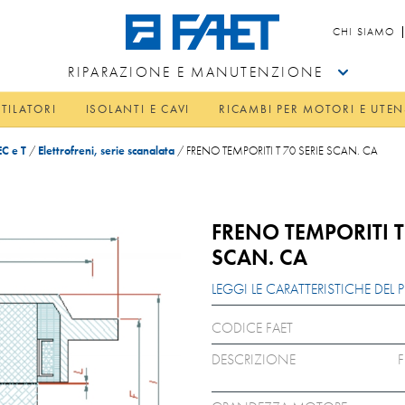
CHI SIAMO
RIPARAZIONE E MANUTENZIONE
TILATORI
ISOLANTI E CAVI
RICAMBI PER MOTORI E UTEN
C e T
/
Elettrofreni, serie scanalata
/
FRENO TEMPORITI T 70 SERIE SCAN. CA
FRENO TEMPORITI T
SCAN. CA
LEGGI LE CARATTERISTICHE DE
CODICE FAET
DESCRIZIONE
F