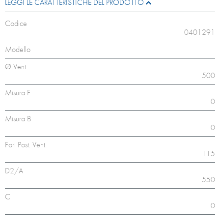
LEGGI LE CARATTERISTICHE DEL PRODOTTO
Codice
0401291
Modello
Ø Vent.
500
Misura F
0
Misura B
0
Fori Post. Vent.
115
D2/A
550
C
0