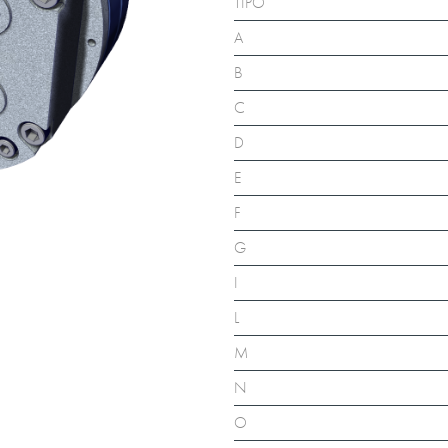
TIPO
A
B
C
D
E
F
G
I
L
M
N
O