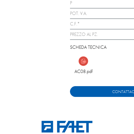
P
POT. V.A.
C.F.*
PREZZO AL PZ.
SCHEDA TECNICA
AC08.pdf
CONTATTAC