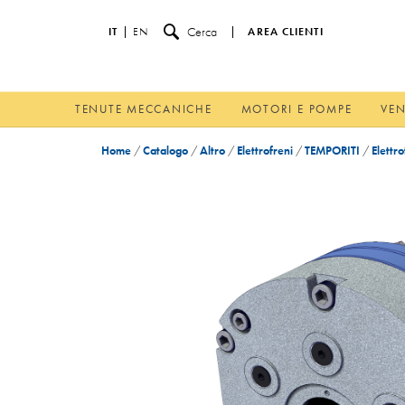
Cerca
IT
EN
AREA CLIENTI
TENUTE MECCANICHE
MOTORI E POMPE
VEN
Home
/
Catalogo
/
Altro
/
Elettrofreni
/
TEMPORITI
/
Elettr