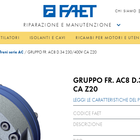
CHI SIAMO
RIPARAZIONE E MANUTENZIONE
TILATORI
ISOLANTI E CAVI
RICAMBI PER MOTORI E UTEN
ofreni serie AC
/
GRUPPO FR. AC8 D.34 230/400V CA Z20
GRUPPO FR. AC8 D
CA Z20
LEGGI LE CARATTERISTICHE DE
CODICE FAET
DESCRIZIONE