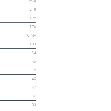
AC8
218
196
176
10 MA
103
34
45
15
40
47
37
03