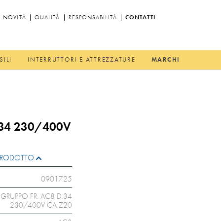
NOVITÀ
QUALITÀ
RESPONSABILITÀ
CONTATTI
SILI
INTERRUTTORI E ATTREZZATURE
MARCHI
.34 230/400V
L PRODOTTO
0901725
GRUPPO FR. AC8 D.34
230/400V CA Z20