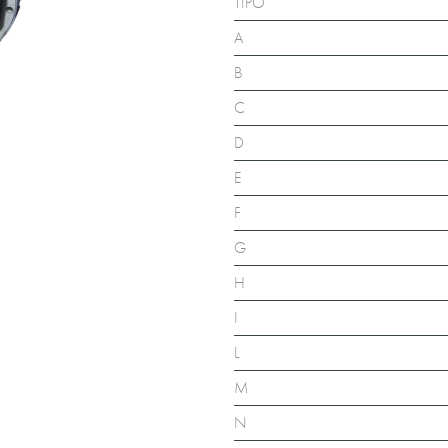
TIPO
A
B
C
D
E
F
G
H
I
L
M
N