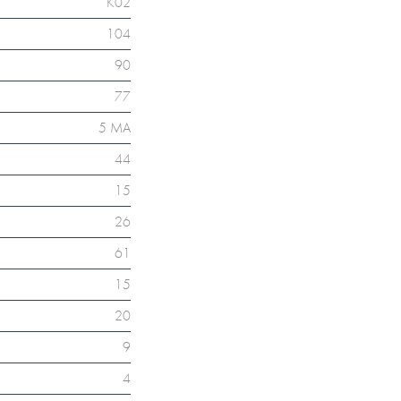
K02
104
90
77
5 MA
44
15
26
61
15
20
9
4