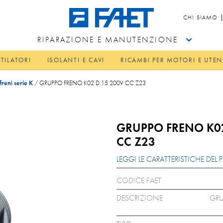
CHI SIAMO
RIPARAZIONE E MANUTENZIONE
TILATORI
ISOLANTI E CAVI
RICAMBI PER MOTORI E UTEN
freni serie K
/
GRUPPO FRENO K02 D.15 200V CC Z23
GRUPPO FRENO K02
CC Z23
LEGGI LE CARATTERISTICHE DE
CODICE FAET
DESCRIZIONE
GRU