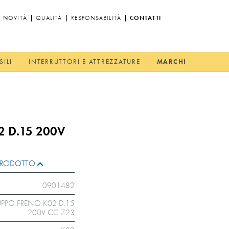
NOVITÀ
QUALITÀ
RESPONSABILITÀ
CONTATTI
SILI
INTERRUTTORI E ATTREZZATURE
MARCHI
 D.15 200V
L PRODOTTO
0901482
PPO FRENO K02 D.15
200V CC Z23