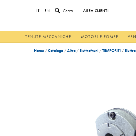
Cerca
IT
EN
AREA CLIENTI
TENUTE MECCANICHE
MOTORI E POMPE
VEN
Home
/
Catalogo
/
Altro
/
Elettrofreni
/
TEMPORITI
/
Elettro