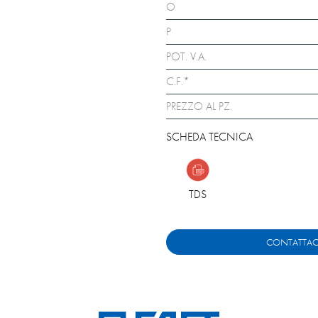
O
P
POT. V.A.
C.F.*
PREZZO AL PZ.
SCHEDA TECNICA
TDS
CONTATTAC