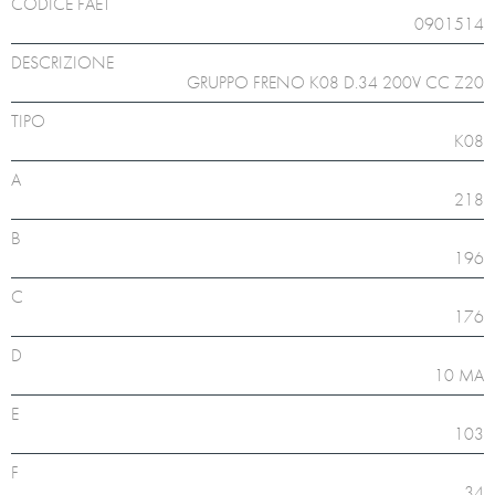
CODICE FAET
0901514
DESCRIZIONE
GRUPPO FRENO K08 D.34 200V CC Z20
TIPO
K08
A
218
B
196
C
176
D
10 MA
E
103
F
34