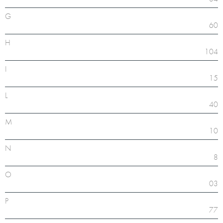
G
60
H
104
I
15
L
40
M
10
N
8
O
03
P
77