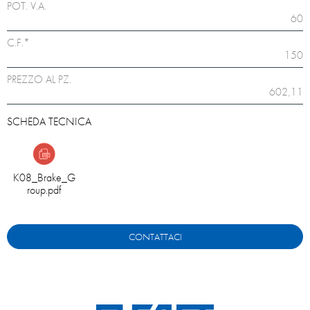
POT. V.A.
60
C.F.*
150
PREZZO AL PZ.
602,11
SCHEDA TECNICA
K08_Brake_G
roup.pdf
CONTATTACI